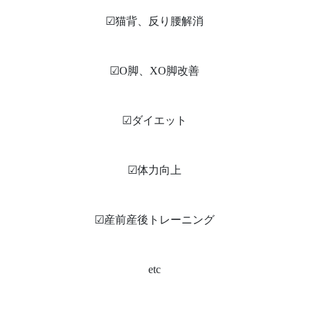
☑︎猫背、反り腰解消
☑︎O脚、XO脚改善
☑︎ダイエット
☑︎体力向上
☑︎産前産後トレーニング
etc