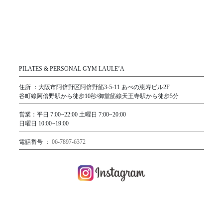
第三者提供
当社が個人情報の取り扱いを第三者に委託する場合、厳格
な審査を行い、適切な監督を行います。
改善と見直し
当社は、定期的な点検を通じて個人情報の取り扱いや管理
体制を改善し、適切な見直しを行います。
PILATES & PERSONAL GYM LAULE’A
廃棄
住所 ：大阪市阿倍野区阿倍野筋3-5-11 あべの恵寿ビル2F
個人情報が不要となった場合、適切な方法で消去または廃
谷町線阿倍野駅から徒歩10秒/御堂筋線天王寺駅から徒歩5分
棄します。
お問い合わせ窓口
営業：平日 7:00~22:00 土曜日 7:00~20:00
日曜日 10:00~19:00
個人情報に関するお問い合わせは、以下のメールアドレス
までお願いいたします。
電話番号 ：
06-7897-6372
info@laulea-tennouji.com