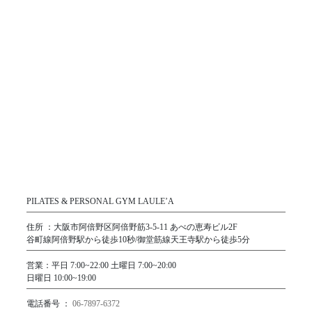
利用目的の変更
当社は、予め同意を得ることなく、特定した利用目的を変
更することはありません。ただし、変更前の利用目的と関
連性があり合理的な場合、変更を公表した上で行うことが
あります。
第三者提供
当社が個人情報の取り扱いを第三者に委託する場合、厳格
な審査を行い、適切な監督を行います。
改善と見直し
当社は、定期的な点検を通じて個人情報の取り扱いや管理
体制を改善し、適切な見直しを行います。
廃棄
PILATES & PERSONAL GYM LAULE’A
個人情報が不要となった場合、適切な方法で消去または廃
住所 ：大阪市阿倍野区阿倍野筋3-5-11 あべの恵寿ビル2F
棄します。
谷町線阿倍野駅から徒歩10秒/御堂筋線天王寺駅から徒歩5分
お問い合わせ窓口
個人情報に関するお問い合わせは、以下のメールアドレス
営業：平日 7:00~22:00 土曜日 7:00~20:00
日曜日 10:00~19:00
までお願いいたします。
info@laulea-tennouji.com
電話番号 ：
06-7897-6372