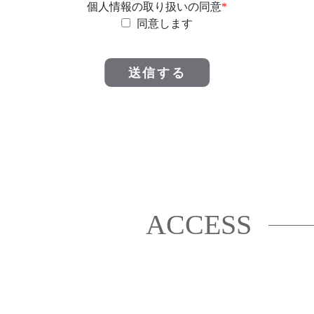
個人情報の取り扱いの同意
*
技術的な対策を講じ、個人情報の漏洩、消失、損傷などの
同意します
リスクを適切に管理します。
個人情報の収集に関するガイドライン
当社は、個人情報の収集、利用、提供に関して以下のガイ
ドラインに従います。
(1) 個人情報の収集
当社は、弊社のウェブサイトや関連サービスの運営に必要
な範囲で、ユーザーからの情報提供を行うことがありま
す。
(2) 個人情報の利用目的
法的な要求または本人の同意がない限り、当社は収集した
個人情報を以下の目的のために利用しません。
ウェブサイトの運営、維持、管理
ACCESS
サービスの提供および向上
アンケート調査による品質向上
(3) 個人情報の提供
当社は、法的な要求を除き、収集した個人情報を第三者に
提供しません。また、個人情報の開示、修正、削除、利用
目的の通知に関しては、法律に従って対応します。