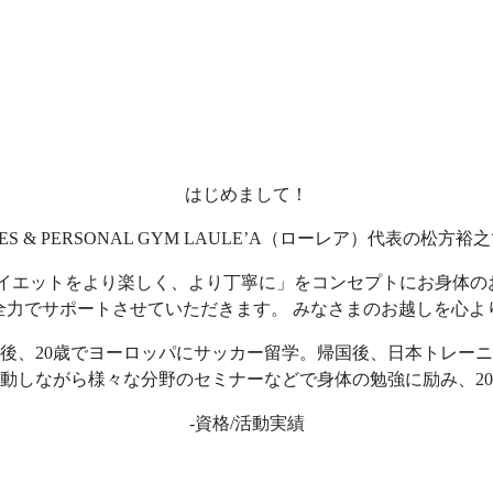
はじめまして！
ATES & PERSONAL GYM LAULE’A（ローレア）代表の松方裕
、「姿勢改善、ダイエットをより楽しく、より丁寧に」をコンセプトに
全力でサポートさせていただきます。 みなさまのお越しを心よ
後、20歳でヨーロッパにサッカー留学。帰国後、日本トレー
動しながら様々な分野のセミナーなどで身体の勉強に励み、202
-資格/活動実績