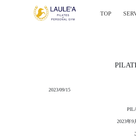
TOP
SER
PILA
2023/09/15
PI
2023年